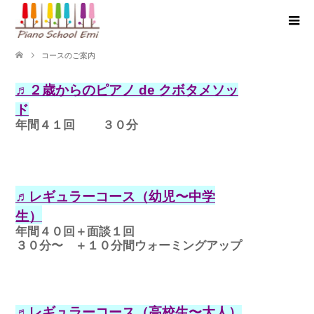
コースのご案内
♬２歳からのピアノ de クボタメソッ
ド
年間４１回 ３０分
♬レギュラーコース（幼児〜中学
生）
年間４０回＋面談１回
３０分〜 ＋１０分間ウォーミングアップ
♬レギュラーコース（高校生〜大人）