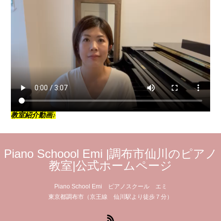
教室紹介動画♪
Piano Schoool Emi |調布市仙川のピアノ
教室|公式ホームページ
Piano School Emi ピアノスクール エミ
東京都調布市（京王線 仙川駅より徒歩７分）
RSS